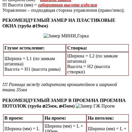
!!!
Высота (мм) =
габаритная высота изделия
Управление – подходящая сторона управления (право/лево);
РЕКОМЕНДУЕМЫЙ ЗАМЕР НА ПЛАСТИКОВЫЕ
ОКНА (труба ⌀19мм)
Глухое остекление:
Створка:
Ширина = L2 (по замкам
Ширина = L1 (по замкам
штапика)
штапика)
Высота = H2 (высота
Высота = Н1 (высота рамы)
створки)
!!!
Разница между габаритами кронштейнов и шириной
ткани 35мм
РЕКОМЕНДУЕМЫЙ ЗАМЕР В ПРОЕМ/НА ПРОЕМ/НА
ПОТОЛОК (труба ⌀25мм, ⌀45мм)
В проем:
На проем:
На потолок:
Ширина (мм) = L +
Ширина (мм) = L
Ширина (мм) = L +
100мм