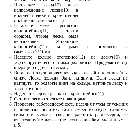
Проденьте леску(10) через
направляющие лески(13) в
нижней планке и кронштейны
нижние пластиковые(11).
Разметьте места крепления
кронштейнов(11) таким
образом, чтобы леска была
вертикальна. Установите
кронштейны(11) на раму с помощью 2
саморезов 3*10мм.
Наденьте кольцо стопорное(12) на леску(10) и
зафиксируйте его с помощью винта. Проделайте эту
операцию с другой леской.
Вставьте получившиеся кольца с леской в кронштейны
снизу. Леска должна быть натянута. Если леска не
натянута, то ослабьте винт на кольце, натяните леску и
затяните винт.
Наденьте сверху крышки на кронштейны(11).
Остатки лески отрежьте ножницами.
Проверьте работоспособность изделия путем опускания
и поднятия полотна. Если леска натянута слишком
сильно и мешает изделию работать равномерно, то
отрегулируйте натяжение лески способом, указанным в
п.5.