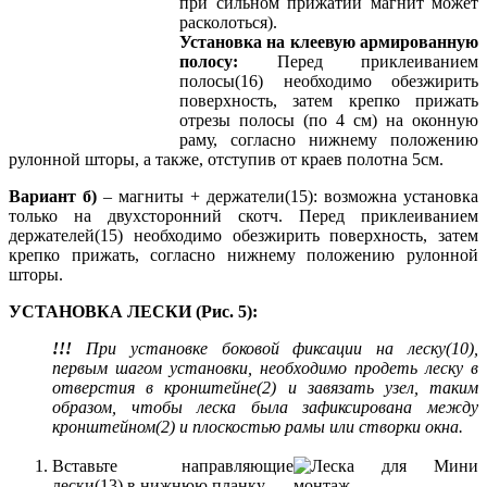
при сильном прижатии магнит может
расколоться).
Установка на клеевую армированную
полосу:
Перед приклеиванием
полосы(16) необходимо обезжирить
поверхность, затем крепко прижать
отрезы полосы (по 4 см) на оконную
раму, согласно нижнему положению
рулонной шторы, а также, отступив от краев полотна 5см.
Вариант б)
– магниты + держатели(15): возможна установка
только на двухсторонний скотч. Перед приклеиванием
держателей(15) необходимо обезжирить поверхность, затем
крепко прижать, согласно нижнему положению рулонной
шторы.
УСТАНОВКА ЛЕСКИ (Рис. 5):
!!!
При установке боковой фиксации на леску(10),
первым шагом установки, необходимо продеть леску в
отверстия в кронштейне(2) и завязать узел, таким
образом, чтобы леска была зафиксирована между
кронштейном(2) и плоскостью рамы или створки окна.
Вставьте направляющие
лески(13) в нижнюю планку.