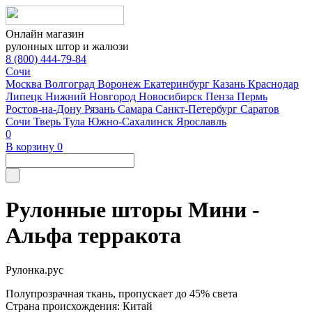
Онлайн магазин
рулонных штор и жалюзи
8 (800) 444-79-84
Сочи
Москва
Волгоград
Воронеж
Екатеринбург
Казань
Краснодар
Липецк
Нижний Новгород
Новосибирск
Пенза
Пермь
Ростов-на-Дону
Рязань
Самара
Санкт-Петербург
Саратов
Сочи
Тверь
Тула
Южно-Сахалинск
Ярославль
0
В корзину
0
Рулонные шторы Мини -
Альфа терракота
Рулонка.рус
Полупрозрачная ткань, пропускает до 45% света
Страна происхождения: Китай