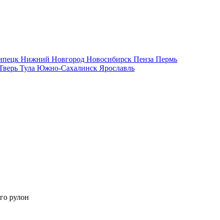
ипецк
Нижний Новгород
Новосибирск
Пенза
Пермь
Тверь
Тула
Южно-Сахалинск
Ярославль
го рулон