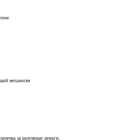
ение
щий механизм
проемы за разумные деньги.