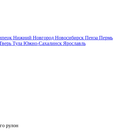
ипецк
Нижний Новгород
Новосибирск
Пенза
Пермь
Тверь
Тула
Южно-Сахалинск
Ярославль
го рулон