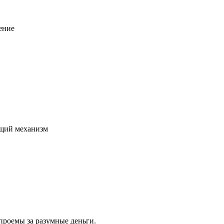
ение
щий механизм
проемы за разумные деньги.