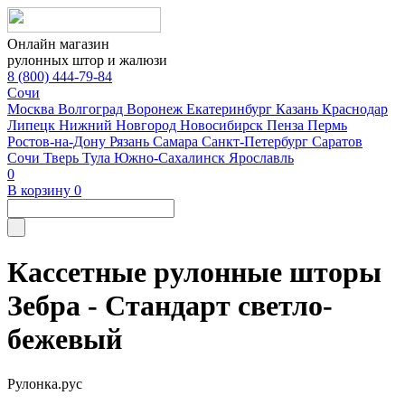
Онлайн магазин
рулонных штор и жалюзи
8 (800) 444-79-84
Сочи
Москва
Волгоград
Воронеж
Екатеринбург
Казань
Краснодар
Липецк
Нижний Новгород
Новосибирск
Пенза
Пермь
Ростов-на-Дону
Рязань
Самара
Санкт-Петербург
Саратов
Сочи
Тверь
Тула
Южно-Сахалинск
Ярославль
0
В корзину
0
Кассетные рулонные шторы
Зебра - Стандарт светло-
бежевый
Рулонка.рус