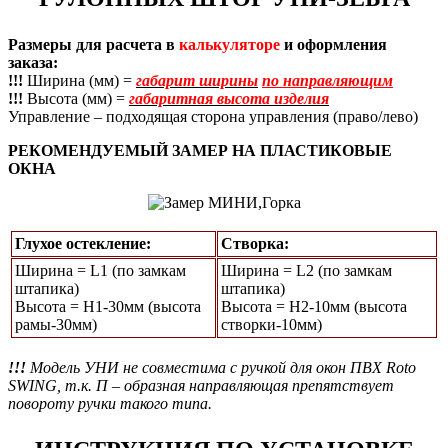
Размеры для расчета в
калькуляторе
и оформления
заказа:
!!!
Ширина (мм) =
габарит ширины
по направляющим
!!!
Высота (мм) =
габаритная высота изделия
Управление – подходящая сторона управления (право/лево)
РЕКОМЕНДУЕМЫЙ ЗАМЕР НА ПЛАСТИКОВЫЕ
ОКНА
Глухое остекление:
Створка:
Ширина = L1 (по замкам
Ширина = L2 (по замкам
штапика)
штапика)
Высота = Н1-30мм (высота
Высота = H2-10мм (высота
рамы-30мм)
створки-10мм)
!!!
Модель УНИ не совместима с ручкой для окон ПВХ Roto
SWING, т.к. П – образная направляющая препятствует
повороту ручки такого типа.