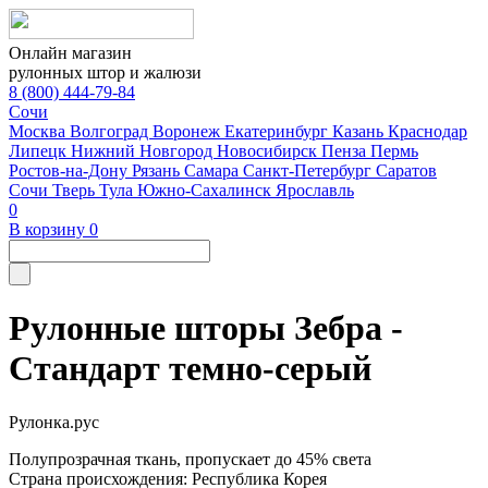
Онлайн магазин
рулонных штор и жалюзи
8 (800) 444-79-84
Сочи
Москва
Волгоград
Воронеж
Екатеринбург
Казань
Краснодар
Липецк
Нижний Новгород
Новосибирск
Пенза
Пермь
Ростов-на-Дону
Рязань
Самара
Санкт-Петербург
Саратов
Сочи
Тверь
Тула
Южно-Сахалинск
Ярославль
0
В корзину
0
Рулонные шторы Зебра -
Стандарт темно-серый
Рулонка.рус
Полупрозрачная ткань, пропускает до 45% света
Страна происхождения: Республика Корея