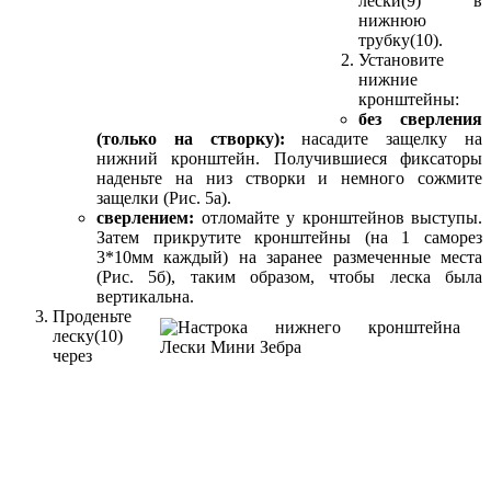
лески(9) в
нижнюю
трубку(10).
Установите
нижние
кронштейны:
без сверления
(только на створку):
насадите защелку на
нижний кронштейн. Получившиеся фиксаторы
наденьте на низ створки и немного сожмите
защелки (Рис. 5а).
сверлением:
отломайте у кронштейнов выступы.
Затем прикрутите кронштейны (на 1 саморез
3*10мм каждый) на заранее размеченные места
(Рис. 5б), таким образом, чтобы леска была
вертикальна.
Проденьте
леску(10)
через