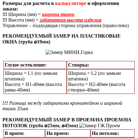
Размеры для расчета в
калькуляторе
и оформления
заказа:
!!!
Ширина (мм) =
ширина ткани
!!!
Высота (мм) =
габаритная высота изделия
Управление – подходящая сторона управления (право/лево)
РЕКОМЕНДУЕМЫЙ ЗАМЕР НА ПЛАСТИКОВЫЕ
ОКНА (труба ⌀19мм)
Глухое остекление:
Створка:
Ширина = L1 (по замкам
Ширина = L2 (по замкам
штапика)
штапика)
Высота = Н1-40мм (высота
Высота = H2-40мм (высота
рамы-40мм)
створки-40мм)
!!!
Разница между габаритами кронштейнов и шириной
ткани 35мм
РЕКОМЕНДУЕМЫЙ ЗАМЕР В ПРОЕМ/НА ПРОЕМ/НА
ПОТОЛОК (труба ⌀25мм, ⌀45мм)
В проем:
На проем:
На потолок: