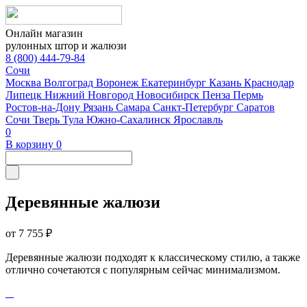
Онлайн магазин
рулонных штор и жалюзи
8 (800) 444-79-84
Сочи
Москва
Волгоград
Воронеж
Екатеринбург
Казань
Краснодар
Липецк
Нижний Новгород
Новосибирск
Пенза
Пермь
Ростов-на-Дону
Рязань
Самара
Санкт-Петербург
Саратов
Сочи
Тверь
Тула
Южно-Сахалинск
Ярославль
0
В корзину
0
Деревянные жалюзи
от 7 755 ₽
Деревянные жалюзи подходят к классическому стилю, а также
отлично сочетаются с популярным сейчас минимализмом.