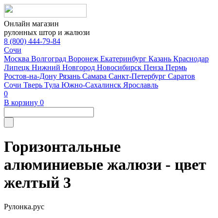
Онлайн магазин
рулонных штор и жалюзи
8 (800) 444-79-84
Сочи
Москва
Волгоград
Воронеж
Екатеринбург
Казань
Краснодар
Липецк
Нижний Новгород
Новосибирск
Пенза
Пермь
Ростов-на-Дону
Рязань
Самара
Санкт-Петербург
Саратов
Сочи
Тверь
Тула
Южно-Сахалинск
Ярославль
0
В корзину
0
Горизонтальные
алюминиевые жалюзи - цвет
желтый 3
Рулонка.рус