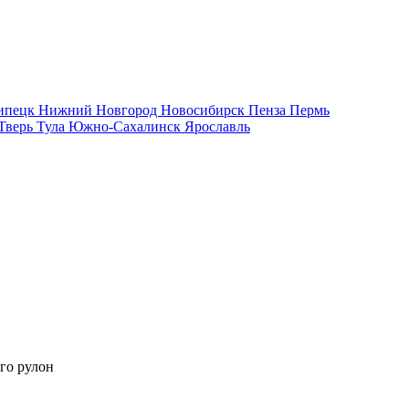
ипецк
Нижний Новгород
Новосибирск
Пенза
Пермь
Тверь
Тула
Южно-Сахалинск
Ярославль
го рулон