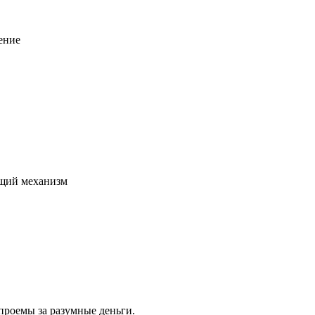
ение
щий механизм
проемы за разумные деньги.